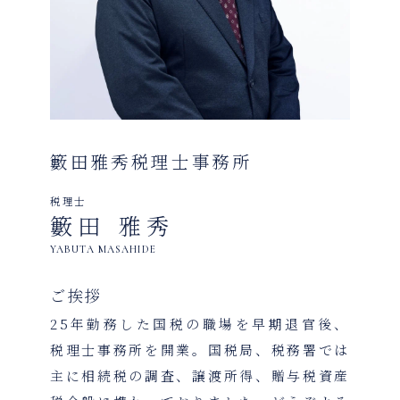
籔田雅秀税理士事務所
税理士
籔田 雅秀
YABUTA MASAHIDE
ご挨拶
25年勤務した国税の職場を早期退官後、
税理士事務所を開業。国税局、税務署では
主に相続税の調査、譲渡所得、贈与税資産